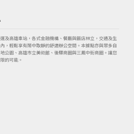
心
捷運及高雄車站，各式金融機構、餐廳與飯店林立，交通及生
區內，輕鬆享有鬧中取靜的舒適辦公空間。本據點亦與眾多自
濕地公園、高雄市立美術館、後驛商圈與三鳳中街商圈。讓您
無限的可能。