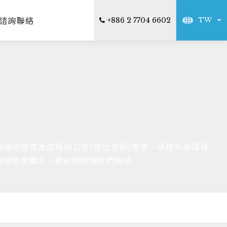
諮詢聯絡
+886 2 7704 6602
TW
場地租借及虛擬辦公室(借址登記)等等。承租大瀚環球
場地租借需求，歡迎隨時與我們聯絡。