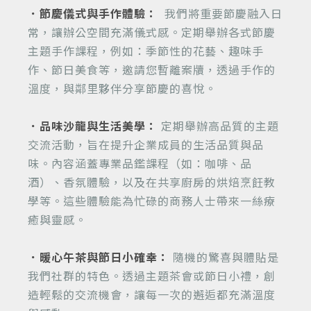
．節慶儀式與手作體驗：
我們將重要節慶融入日
常，讓辦公空間充滿儀式感。定期舉辦各式節慶
主題手作課程，例如：季節性的花藝、趣味手
作、節日美食等，邀請您暫離案牘，透過手作的
溫度，與鄰里夥伴分享節慶的喜悅。
．品味沙龍與生活美學：
定期舉辦高品質的主題
交流活動，旨在提升企業成員的生活品質與品
味。內容涵蓋專業品鑑課程（如：咖啡、品
酒）、香氛體驗，以及在共享廚房的烘焙烹飪教
學等。這些體驗能為忙碌的商務人士帶來一絲療
癒與靈感。
．暖心午茶與節日小確幸：
隨機的驚喜與體貼是
我們社群的特色。透過主題茶會或節日小禮，創
造輕鬆的交流機會，讓每一次的邂逅都充滿溫度