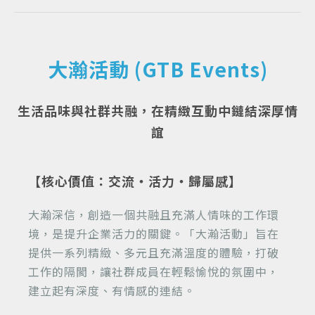
大瀚活動 (GTB Events)
生活品味與社群共融，在精緻互動中鏈結深厚情
誼
【核心價值：交流・活力・歸屬感】
大瀚深信，創造一個共融且充滿人情味的工作環
境，是提升企業活力的關鍵。「大瀚活動」旨在
提供一系列精緻、多元且充滿溫度的體驗，打破
工作的隔閡，讓社群成員在輕鬆愉悅的氛圍中，
建立起有深度、有情感的連結。