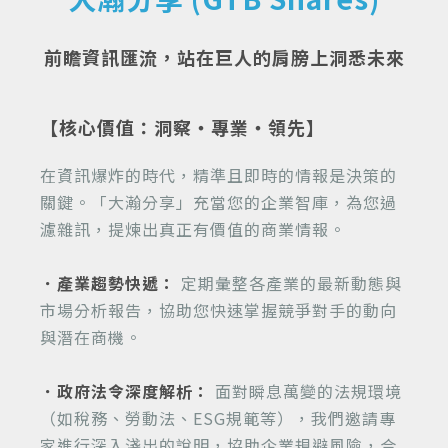
前瞻資訊匯流，站在巨人的肩膀上洞悉未來
【核心價值：洞察・專業・領先】
在資訊爆炸的時代，精準且即時的情報是決策的
關鍵。「大瀚分享」充當您的企業智庫，為您過
濾雜訊，提煉出真正有價值的商業情報。
．產業趨勢快遞：
定期彙整各產業的最新動態與
市場分析報告，協助您快速掌握競爭對手的動向
與潛在商機。
．政府法令深度解析：
面對瞬息萬變的法規環境
（如稅務、勞動法、ESG規範等），我們邀請專
家進行深入淺出的說明，協助企業規避風險，合