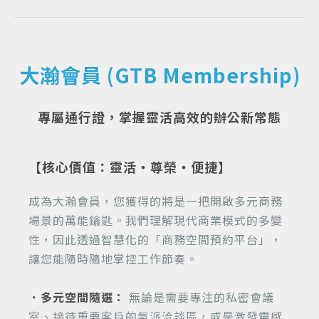
大瀚會員 (GTB Membership)
專屬通行證，掌握靈活高效的辦公新常態
【核心價值：靈活・尊榮・便捷】
成為大瀚會員，您獲得的將是一把開啟多元商務
場景的萬能鑰匙。我們理解現代商業模式的多變
性，因此透過智慧化的「商務空間預約平台」，
讓您能隨時隨地掌控工作節奏。
．多元空間隨選：
無論是需要專注的私密會議
室、接待重要客戶的氣派洽談區，或是激發靈感