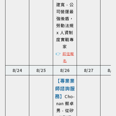
建寬 - 公
司營運最
強後盾，
勞動法規
x 人資制
度實戰專
家
👉
前往報
名
8/24
8/25
8/26
8/27
8/2
【專業業
師諮詢服
務】
Cho-
nan 蔡卓
男 - 從矽