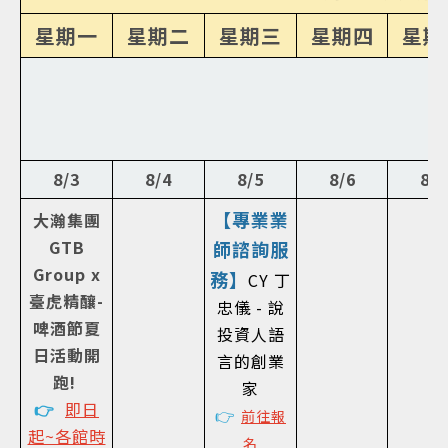
星期一
星期二
星期三
星期四
星期
8/3
8/4
8/5
8/6
8/7
【專業業
大瀚集團
GTB
師諮詢服
Group x
務】
CY 丁
臺虎精釀-
忠儀 - 說
啤酒節夏
投資人語
日活動開
言的創業
跑!
家
👉
即日
👉
前往報
起~各館時
名