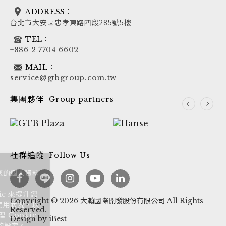
ADDRESS：
台北市大安區忠孝東路四段285號5樓
TEL：
+886 2 7704 6602
MAIL：
service@gtbgroup.com.tw
集團夥伴
Group partners
社群追蹤
Follow Us
依據歐盟施行的個人資料保護法，我們致力於保護您的個人資料
並提供您對個人資料的掌握。
按一下「全部接受」，代表您允許我們置放 Cookie 來提升您
Copyright ©
2026
大瀚國際開發股份有限公司
All Rights
在本網站上的使用體驗、協助我們分析網站效能和使用狀況，以
Reserved.
及讓我們投放相關聯的行銷內容。您可以在下方管理 Cookie
Design
by
iBest