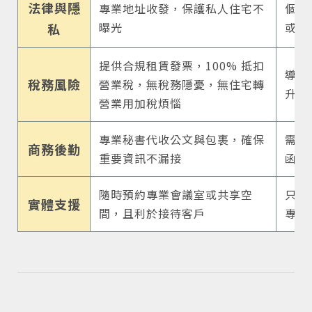
法律與隱
專業地址收發，保護私人住宅不
個人
曝光
或不
私
提供合規租賃發票，100% 抵扣
導致
稅務風險
營業稅，無稅務隱憂，無住宅轉
升，
營業用加稅煩惱
專業秘書代收公文與包裹，確保
需自
商務後勤
重要資訊不漏接
函件
隨時預約專業會議室或共享空
只能
實體支援
間，且利於接待客戶
專業