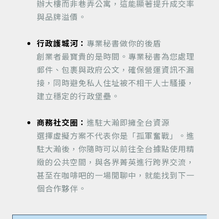
辦大樓而非巷弄公寓，這能顯著提升成交率
與品牌溢價。
行政護城河：
專業秘書做你的後盾
創業者最寶貴的是時間。專業秘書為您處理
郵件、包裹與政府公文，確保營運資訊不漏
接，同時避免私人住址被不相干人士騷擾，
建立穩定的行政堡壘。
商務社交圈：
進駐大瀚即擁全台資源
選擇虛擬方案不代表你是「孤軍奮戰」。進
駐大瀚後，你隨時可以前往全台據點使用精
緻的公共空間，與各界菁英進行跨界交流，
甚至在咖啡吧的一場閒聊中，就能找到下一
個合作夥伴。