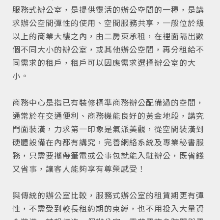
服務式辦公室，是提供靈活的辦公空間的一種，是講
求辦公空間彈性的使用、空間服務共享，一般位於級
以上的商業大樓之內，由二房東承租，在裡面隔出數
個不同大小的辦公室，或其他辦公空間，再分租給不
同需求的租戶，租戶可以因應需求選擇辦公室的大
小。
商務中心是指已有裝修標準商務辦公配備過的空間，
通常於在交通便利、商務機能良好的黃金地段，講究
門面裝潢，力求第一印象是氣派美觀，從空間裝潢到
硬體設備在內都有講究，完善網絡系統及專業秘書服
務，只需要攜帶筆電或公事包就能入駐辦公，既省錢
又省事，讓客人能夠享有尊榮感受！
與傳統的辦公室比較，服務式辦公室的租賃期更有彈
性，不需受到較長租約期的束縛，也不用投入大量資