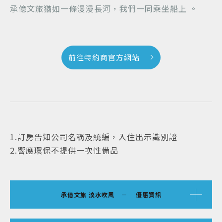
承億文旅猶如一條漫漫長河，我們一同乘坐船上 。
前往特約商官方網站
1.訂房告知公司名稱及統編，入住出示識別證
2.響應環保不提供一次性備品
承億文旅 淡水吹風 － 優惠資訊