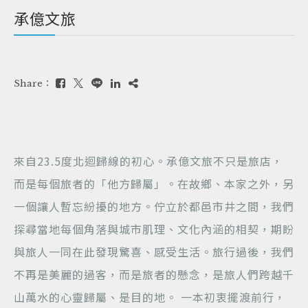
承億文旅
Share：
來自23.5度北迴歸線的初心。承億文旅不只是旅店，
而是每個旅者的「他方歸屬」。在故鄉、本家之外，另
一個讓人暫忘紛擾的地方。佇立於都邑市井之間，我們
探尋當地每個角落與城市肌理、文化內涵的相契，期盼
與旅人一同在此發現驚喜、感受生活。旅行過後，我們
不再是美麗的過客，而是旅者的懸念，是旅人們跨越千
山萬水的心靈歸屬、是目的地。 一本初衷擺渡前行，