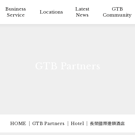
Business
Latest
GTB
Locations
Service
News
Community
GTB Partners
HOME
GTB Partners
Hotel
長榮國際連鎖酒店