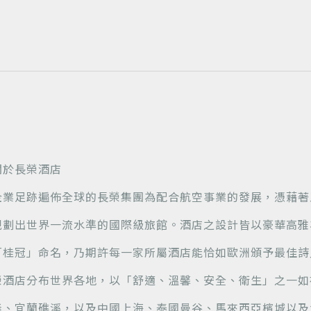
關於長榮酒店
企業足跡遍佈全球的長榮集團為配合航空事業的發展，憑藉著
規劃出世界一流水準的國際級旅館。酒店之設計皆以豪華高雅
「桂冠」命名，乃期許每一家所屬酒店能恰如歐洲頒予最佳詩
榮酒店分布世界各地，以「舒適、溫馨、安全、衛生」之一如
義、宜蘭礁溪，以及中國上海、泰國曼谷、馬來西亞檳城以及